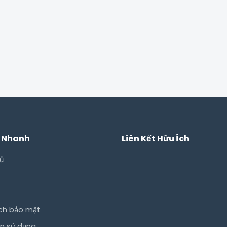
t Nhanh
Liên Kết Hữu Ích
ủ
ch bảo mật
ản sử dụng