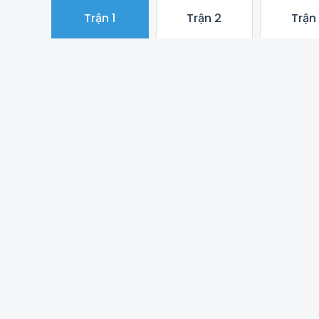
Trận 1
Trận 2
Trận