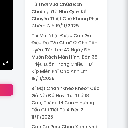
Từ Thời Vua Chúa Đến
Chuồng Gà Nhà Quê, Kể
Chuyện Thiệt Chứ Không Phải
Chém Gió 19/11/2025
Tui Mới Nhặt Được Con Gà
Điều Đỏ “Ve Chai” Ở Chợ Tân
Uyên, Tập Lực 42 Ngày Đá
Muốn Rách Màn Hình, Bán 38
Triệu Luôn Trong Chiều – Bí
gs
IP
Enter
Kíp Miễn Phí Cho Anh Em
fullscreen
19/11/2025
Bí Mật Chân “Khèo Khèo” Của
Gà Nòi Đá Hay: Tui Thử 18
Con, Thắng 16 Con – Hướng
Dẫn Chi Tiết Từ A Đến Z
11/11/2025
Con Gà Peru Chân Xanh Nhà