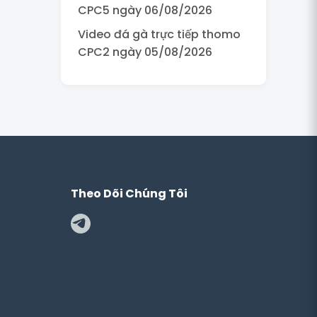
CPC5 ngày 06/08/2026
Video đá gà trực tiếp thomo
CPC2 ngày 05/08/2026
Theo Dõi Chúng Tôi