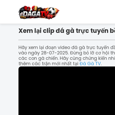
Xem lại clip đá gà trực tuyế
Hãy xem lại đoạn video đá gà trực tuyến đ
vào ngày 28-07-2025. Đừng bỏ lỡ cơ hội t
các con gà chiến. Hãy cùng chứng kiến 
thêm các trận mới nhất tại
Đá Gà TV
.