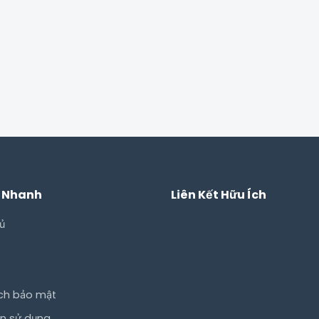
t Nhanh
Liên Kết Hữu Ích
ủ
ch bảo mật
ản sử dụng