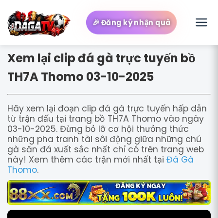
🎉 Đăng ký nhận quà
Xem lại clip đá gà trực tuyến bồ
TH7A Thomo 03-10-2025
Hãy xem lại đoạn clip đá gà trực tuyến hấp dẫn
từ trận đấu tại trang bồ TH7A Thomo vào ngày
03-10-2025. Đừng bỏ lỡ cơ hội thưởng thức
những pha tranh tài sôi động giữa những chú
gà săn đá xuất sắc nhất chỉ có trên trang web
này! Xem thêm các trận mới nhất tại
Đá Gà
Thomo
.