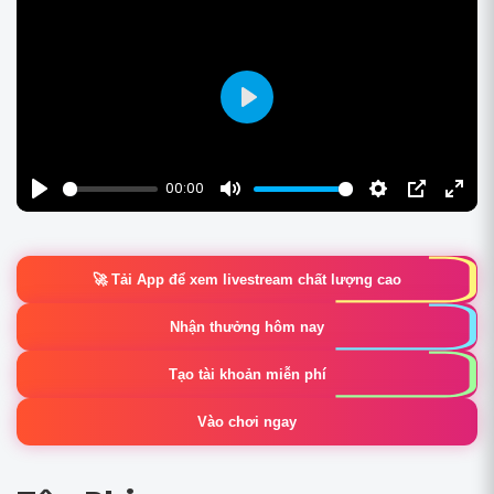
Play
00:00
Play
Mute
Settings
PIP
Ente
full
🚀 Tải App để xem livestream chất lượng cao
Nhận thưởng hôm nay
Tạo tài khoản miễn phí
Vào chơi ngay