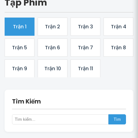
Tập Phim
Trận 1
Trận 2
Trận 3
Trận 4
Trận 5
Trận 6
Trận 7
Trận 8
Trận 9
Trận 10
Trận 11
Tìm Kiếm
Tìm