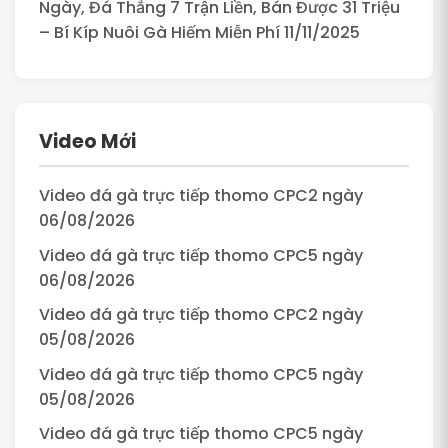
Ngày, Đá Thắng 7 Trận Liền, Bán Được 31 Triệu
– Bí Kíp Nuôi Gà Hiếm Miễn Phí 11/11/2025
Video Mới
Video đá gà trực tiếp thomo CPC2 ngày
06/08/2026
Video đá gà trực tiếp thomo CPC5 ngày
06/08/2026
Video đá gà trực tiếp thomo CPC2 ngày
05/08/2026
Video đá gà trực tiếp thomo CPC5 ngày
05/08/2026
Video đá gà trực tiếp thomo CPC5 ngày