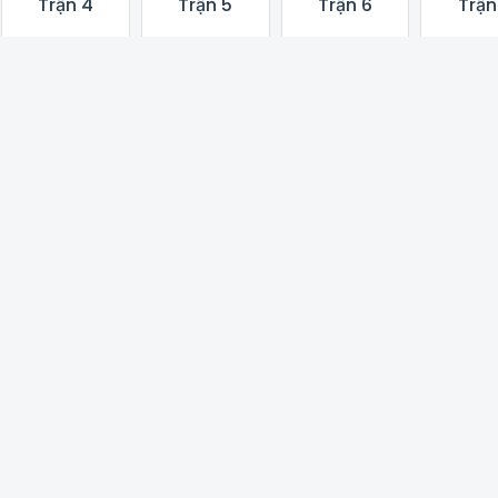
Trận 4
Trận 5
Trận 6
Trận