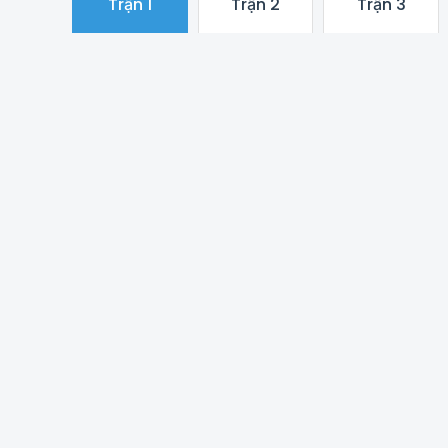
Trận 1
Trận 2
Trận 3