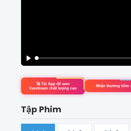
Play
🚀 Tải App để xem
Nhận thưởng hôm 
livestream chất lượng cao
Tập Phim