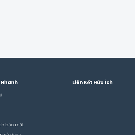
t Nhanh
Liên Kết Hữu Ích
ủ
ch bảo mật
ản sử dụng