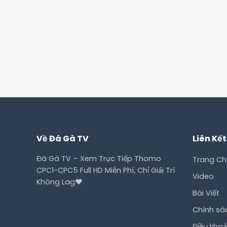
Về Đá Gà TV
Liên Kế
Đá Gà TV – Xem Trực Tiếp Thomo
Trang Ch
CPC1-CPC5 Full HD Miễn Phí, Chỉ Giải Trí
Video
Không Lag❤️.
Bài Viết
Chính sá
Điều kho