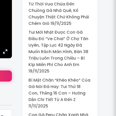
Từ Thời Vua Chúa Đến
Chuồng Gà Nhà Quê, Kể
Chuyện Thiệt Chứ Không Phải
Chém Gió 19/11/2025
Tui Mới Nhặt Được Con Gà
Điều Đỏ “Ve Chai” Ở Chợ Tân
Uyên, Tập Lực 42 Ngày Đá
Muốn Rách Màn Hình, Bán 38
gs
IP
Enter
Triệu Luôn Trong Chiều – Bí
fullscreen
Kíp Miễn Phí Cho Anh Em
19/11/2025
Bí Mật Chân “Khèo Khèo” Của
Gà Nòi Đá Hay: Tui Thử 18
Con, Thắng 16 Con – Hướng
Dẫn Chi Tiết Từ A Đến Z
11/11/2025
Con Gà Peru Chân Xanh Nhà