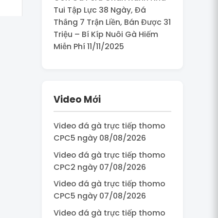
Tui Tập Lực 38 Ngày, Đá
Thắng 7 Trận Liền, Bán Được 31
Triệu – Bí Kíp Nuôi Gà Hiếm
Miễn Phí 11/11/2025
Video Mới
Video đá gà trực tiếp thomo
CPC5 ngày 08/08/2026
Video đá gà trực tiếp thomo
CPC2 ngày 07/08/2026
Video đá gà trực tiếp thomo
CPC5 ngày 07/08/2026
Video đá gà trực tiếp thomo