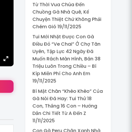
Từ Thời Vua Chúa Đến
Chuồng Gà Nhà Quê, Kể
Chuyện Thiệt Chứ Không Phải
Chém Gió 19/11/2025
Tui Mới Nhặt Được Con Gà
Điều Đỏ “Ve Chai” Ở Chợ Tân
Uyên, Tập Lực 42 Ngày Đá
Muốn Rách Màn Hình, Bán 38
gs
IP
Enter
Triệu Luôn Trong Chiều – Bí
fullscreen
Kíp Miễn Phí Cho Anh Em
19/11/2025
Bí Mật Chân “Khèo Khèo” Của
Gà Nòi Đá Hay: Tui Thử 18
Con, Thắng 16 Con – Hướng
Dẫn Chi Tiết Từ A Đến Z
11/11/2025
Con Gà Peru Chân Xanh Nhà