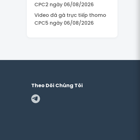
CPC2 ngày 06/08/2026
Video đá gà trực tiếp thomo
CPC5 ngày 06/08/2026
Theo Dõi Chúng Tôi