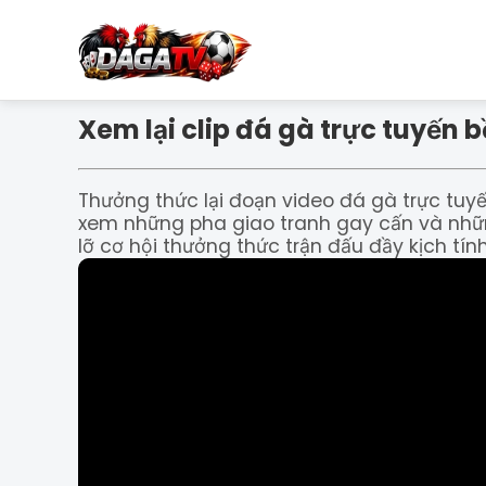
Xem lại clip đá gà trực tuyến
Thưởng thức lại đoạn video đá gà trực tuy
xem những pha giao tranh gay cấn và nhữn
lỡ cơ hội thưởng thức trận đấu đầy kịch tí