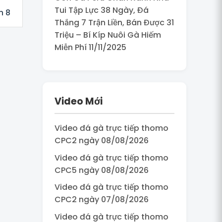
Tui Tập Lực 38 Ngày, Đá
n 8
Thắng 7 Trận Liền, Bán Được 31
Triệu – Bí Kíp Nuôi Gà Hiếm
Miễn Phí 11/11/2025
Video Mới
Video đá gà trực tiếp thomo
CPC2 ngày 08/08/2026
Video đá gà trực tiếp thomo
CPC5 ngày 08/08/2026
Video đá gà trực tiếp thomo
CPC2 ngày 07/08/2026
Video đá gà trực tiếp thomo