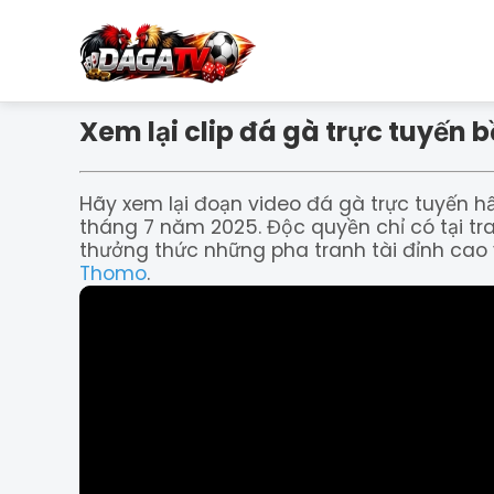
Xem lại clip đá gà trực tuyến
Hãy xem lại đoạn video đá gà trực tuyến h
tháng 7 năm 2025. Độc quyền chỉ có tại tr
thưởng thức những pha tranh tài đỉnh cao
Thomo
.