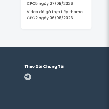
CPC5 ngày 07/08/2026
Video đá gà trực tiếp thomo
CPC2 ngày 06/08/2026
Theo Dõi Chúng Tôi