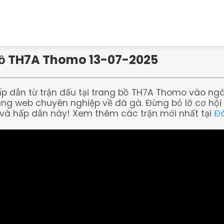
 bồ TH7A Thomo 13-07-2025
ấp dẫn từ trận đấu tại trang bồ TH7A Thomo vào ngà
ang web chuyên nghiệp về đá gà. Đừng bỏ lỡ cơ hội
 và hấp dẫn này! Xem thêm các trận mới nhất tại
Đ