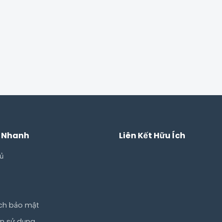
t Nhanh
Liên Kết Hữu Ích
ủ
ch bảo mật
ản sử dụng