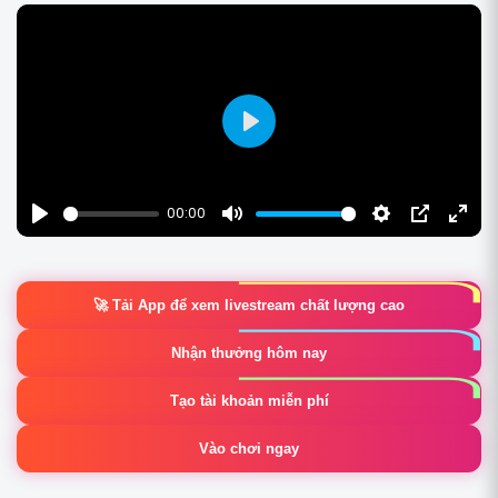
Play
00:00
Play
Mute
Settings
PIP
Ente
full
🚀 Tải App để xem livestream chất lượng cao
Nhận thưởng hôm nay
Tạo tài khoản miễn phí
Vào chơi ngay