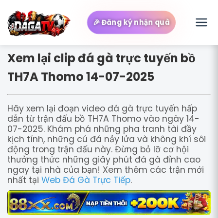
🎉 Đăng ký nhận quà
Xem lại clip đá gà trực tuyến bồ
TH7A Thomo 14-07-2025
Hãy xem lại đoạn video đá gà trực tuyến hấp
dẫn từ trận đấu bồ TH7A Thomo vào ngày 14-
07-2025. Khám phá những pha tranh tài đầy
kịch tính, những cú đá nảy lửa và không khí sôi
động trong trận đấu này. Đừng bỏ lỡ cơ hội
thưởng thức những giây phút đá gà đỉnh cao
ngay tại nhà của bạn! Xem thêm các trận mới
nhất tại
Web Đá Gà Trực Tiếp
.