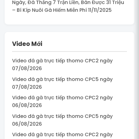
Ngày, Đá Thắng 7 Trận Liền, Bán Được 31 Triệu
– Bí Kíp Nuôi Gà Hiếm Miễn Phí 11/11/2025
Video Mới
Video đá gà trực tiếp thomo CPC2 ngày
07/08/2026
Video đá gà trực tiếp thomo CPC5 ngày
07/08/2026
Video đá gà trực tiếp thomo CPC2 ngày
06/08/2026
Video đá gà trực tiếp thomo CPC5 ngày
06/08/2026
Video đá gà trực tiếp thomo CPC2 ngày