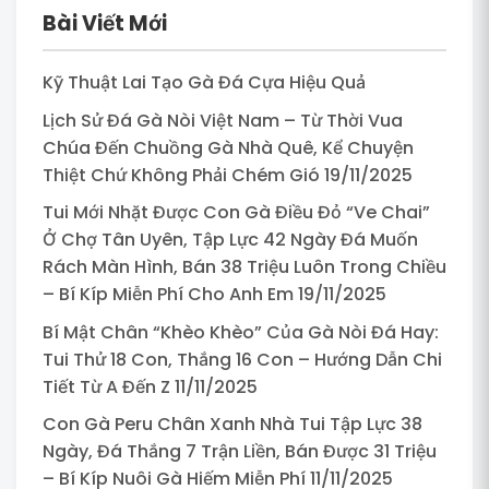
Bài Viết Mới
Kỹ Thuật Lai Tạo Gà Đá Cựa Hiệu Quả
Lịch Sử Đá Gà Nòi Việt Nam – Từ Thời Vua
Chúa Đến Chuồng Gà Nhà Quê, Kể Chuyện
Thiệt Chứ Không Phải Chém Gió 19/11/2025
Tui Mới Nhặt Được Con Gà Điều Đỏ “Ve Chai”
Ở Chợ Tân Uyên, Tập Lực 42 Ngày Đá Muốn
Rách Màn Hình, Bán 38 Triệu Luôn Trong Chiều
– Bí Kíp Miễn Phí Cho Anh Em 19/11/2025
Bí Mật Chân “Khèo Khèo” Của Gà Nòi Đá Hay:
Tui Thử 18 Con, Thắng 16 Con – Hướng Dẫn Chi
Tiết Từ A Đến Z 11/11/2025
Con Gà Peru Chân Xanh Nhà Tui Tập Lực 38
Ngày, Đá Thắng 7 Trận Liền, Bán Được 31 Triệu
– Bí Kíp Nuôi Gà Hiếm Miễn Phí 11/11/2025