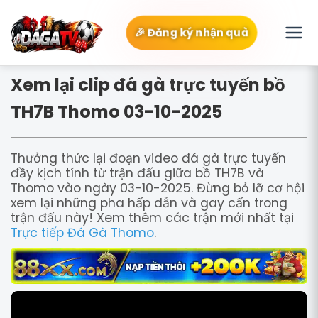
🎉 Đăng ký nhận quà
Xem lại clip đá gà trực tuyến bồ
TH7B Thomo 03-10-2025
Thưởng thức lại đoạn video đá gà trực tuyến
đầy kịch tính từ trận đấu giữa bồ TH7B và
Thomo vào ngày 03-10-2025. Đừng bỏ lỡ cơ hội
xem lại những pha hấp dẫn và gay cấn trong
trận đấu này! Xem thêm các trận mới nhất tại
Trực tiếp Đá Gà Thomo
.