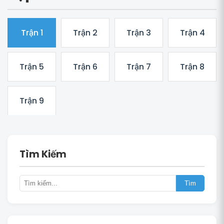
Trận 1
Trận 2
Trận 3
Trận 4
Trận 5
Trận 6
Trận 7
Trận 8
Trận 9
Tìm Kiếm
Tìm