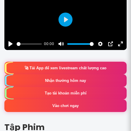
Play
00:00
Play
Mute
Settings
PIP
Ente
full
🚀 Tải App để xem livestream chất lượng cao
Nhận thưởng hôm nay
Tạo tài khoản miễn phí
Vào chơi ngay
Tập Phim