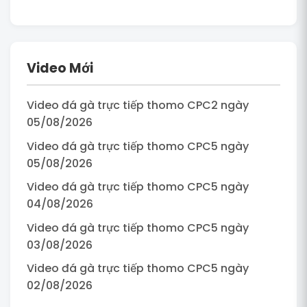
Video Mới
Video đá gà trực tiếp thomo CPC2 ngày
05/08/2026
Video đá gà trực tiếp thomo CPC5 ngày
05/08/2026
Video đá gà trực tiếp thomo CPC5 ngày
04/08/2026
Video đá gà trực tiếp thomo CPC5 ngày
03/08/2026
Video đá gà trực tiếp thomo CPC5 ngày
02/08/2026