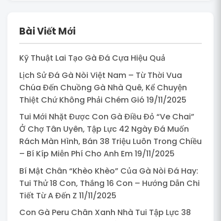
Bài Viết Mới
Kỹ Thuật Lai Tạo Gà Đá Cựa Hiệu Quả
Lịch Sử Đá Gà Nòi Việt Nam – Từ Thời Vua
Chúa Đến Chuồng Gà Nhà Quê, Kể Chuyện
Thiệt Chứ Không Phải Chém Gió 19/11/2025
Tui Mới Nhặt Được Con Gà Điều Đỏ “Ve Chai”
Ở Chợ Tân Uyên, Tập Lực 42 Ngày Đá Muốn
Rách Màn Hình, Bán 38 Triệu Luôn Trong Chiều
– Bí Kíp Miễn Phí Cho Anh Em 19/11/2025
Bí Mật Chân “Khèo Khèo” Của Gà Nòi Đá Hay:
Tui Thử 18 Con, Thắng 16 Con – Hướng Dẫn Chi
Tiết Từ A Đến Z 11/11/2025
Con Gà Peru Chân Xanh Nhà Tui Tập Lực 38