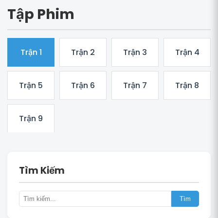
Tập Phim
Trận 1
Trận 2
Trận 3
Trận 4
Trận 5
Trận 6
Trận 7
Trận 8
Trận 9
Tìm Kiếm
Tìm