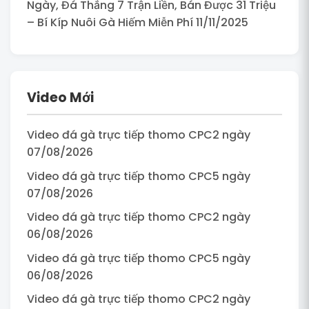
Ngày, Đá Thắng 7 Trận Liền, Bán Được 31 Triệu
– Bí Kíp Nuôi Gà Hiếm Miễn Phí 11/11/2025
Video Mới
Video đá gà trực tiếp thomo CPC2 ngày
07/08/2026
Video đá gà trực tiếp thomo CPC5 ngày
07/08/2026
Video đá gà trực tiếp thomo CPC2 ngày
06/08/2026
Video đá gà trực tiếp thomo CPC5 ngày
06/08/2026
Video đá gà trực tiếp thomo CPC2 ngày