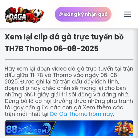
🎉 Đăng ký nhận quà
Xem lại clip đá gà trực tuyến bồ
TH7B Thomo 06-08-2025
Hãy xem lại đoạn video đá gà trực tuyến tại trận
đấu giữa TH7B và Thomo vào ngày 06-08-
2025. Được ghi lại từ trận đấu đầy kịch tính,
đoạn clip này chắc chắn sẽ mang lại cho bạn
những phút giây giải trí sôi động và đáng nhớ.
Đừng bỏ lỡ cơ hội thưởng thức những pha tranh
tài gay cấn giữa các con gà Xem thêm các
trận mới nhất tại
Đá Gà Thomo hôm nay
.