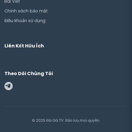
Bài Viết
Chính sách bảo mật
Điều khoản sử dụng
Liên Kết Hữu Ích
Theo Dõi Chúng Tôi
© 2025 Đá Gà TV. Bảo lưu mọi quyền.