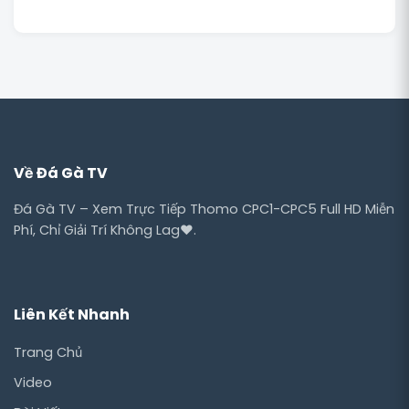
Về Đá Gà TV
Đá Gà TV – Xem Trực Tiếp Thomo CPC1-CPC5 Full HD Miễn
Phí, Chỉ Giải Trí Không Lag❤️.
Liên Kết Nhanh
Trang Chủ
Video