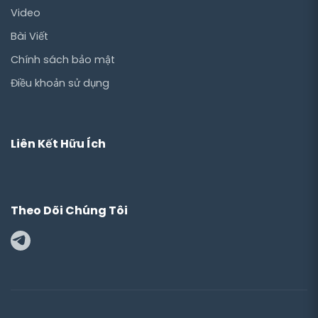
Video
Bài Viết
Chính sách bảo mật
Điều khoản sử dụng
Liên Kết Hữu Ích
Theo Dõi Chúng Tôi