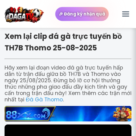
🎉 Đăng ký nhận quà
Xem lại clip đá gà trực tuyến bồ
TH7B Thomo 25-08-2025
Hãy xem lại đoạn video đá gà trực tuyến hấp
dẫn từ trận đấu giữa bồ TH7B và Thomo vào
ngày 25/08/2025. Đừng bỏ lỡ cơ hội thưởng
thức những pha giao đấu đầy kịch tính và gay
cấn trong trận đấu này! Xem thêm các trận mới
nhất tại
Đá Gà Thomo
.