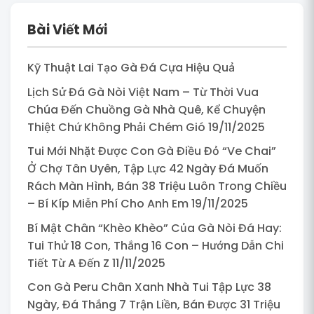
Bài Viết Mới
Kỹ Thuật Lai Tạo Gà Đá Cựa Hiệu Quả
Lịch Sử Đá Gà Nòi Việt Nam – Từ Thời Vua
Chúa Đến Chuồng Gà Nhà Quê, Kể Chuyện
Thiệt Chứ Không Phải Chém Gió 19/11/2025
Tui Mới Nhặt Được Con Gà Điều Đỏ “Ve Chai”
Ở Chợ Tân Uyên, Tập Lực 42 Ngày Đá Muốn
Rách Màn Hình, Bán 38 Triệu Luôn Trong Chiều
– Bí Kíp Miễn Phí Cho Anh Em 19/11/2025
Bí Mật Chân “Khèo Khèo” Của Gà Nòi Đá Hay:
Tui Thử 18 Con, Thắng 16 Con – Hướng Dẫn Chi
Tiết Từ A Đến Z 11/11/2025
Con Gà Peru Chân Xanh Nhà Tui Tập Lực 38
Ngày, Đá Thắng 7 Trận Liền, Bán Được 31 Triệu