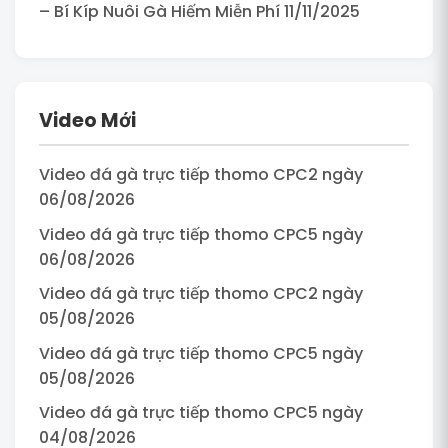
– Bí Kíp Nuôi Gà Hiếm Miễn Phí 11/11/2025
Video Mới
Video đá gà trực tiếp thomo CPC2 ngày
06/08/2026
Video đá gà trực tiếp thomo CPC5 ngày
06/08/2026
Video đá gà trực tiếp thomo CPC2 ngày
05/08/2026
Video đá gà trực tiếp thomo CPC5 ngày
05/08/2026
Video đá gà trực tiếp thomo CPC5 ngày
04/08/2026