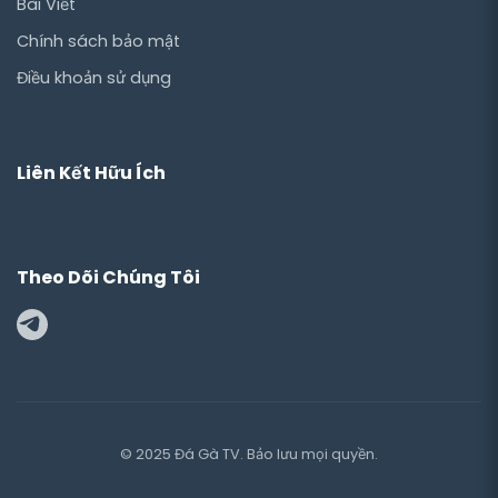
Bài Viết
Chính sách bảo mật
Điều khoản sử dụng
Liên Kết Hữu Ích
Theo Dõi Chúng Tôi
© 2025 Đá Gà TV. Bảo lưu mọi quyền.