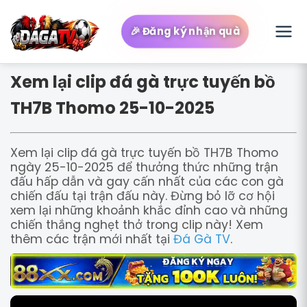
🎉 Đăng ký nhận quà
Xem lại clip đá gà trực tuyến bồ
TH7B Thomo 25-10-2025
Xem lại clip đá gà trực tuyến bồ TH7B Thomo
ngày 25-10-2025 để thưởng thức những trận
đấu hấp dẫn và gay cấn nhất của các con gà
chiến đấu tại trận đấu này. Đừng bỏ lỡ cơ hội
xem lại những khoảnh khắc đỉnh cao và những
chiến thắng nghẹt thở trong clip này! Xem
thêm các trận mới nhất tại
Đá Gà TV
.