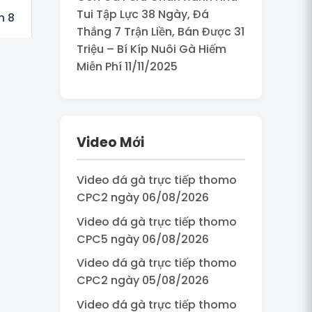
Tui Tập Lực 38 Ngày, Đá
n 8
Thắng 7 Trận Liền, Bán Được 31
Triệu – Bí Kíp Nuôi Gà Hiếm
Miễn Phí 11/11/2025
Video Mới
Video đá gà trực tiếp thomo
CPC2 ngày 06/08/2026
Video đá gà trực tiếp thomo
CPC5 ngày 06/08/2026
Video đá gà trực tiếp thomo
CPC2 ngày 05/08/2026
Video đá gà trực tiếp thomo