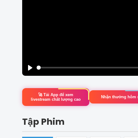
Play
🚀 Tải App để xem
Nhận thưởng hôm 
livestream chất lượng cao
Tập Phim