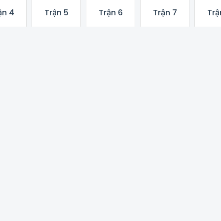
ận 4
Trận 5
Trận 6
Trận 7
Trậ