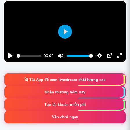
Play
00:00
Play
Mute
Settings
PIP
Ente
full
🚀 Tải App để xem livestream chất lượng cao
Nhận thưởng hôm nay
Tạo tài khoản miễn phí
Vào chơi ngay