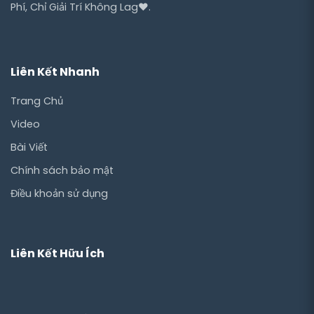
Phí, Chỉ Giải Trí Không Lag❤️.
Liên Kết Nhanh
Trang Chủ
Video
Bài Viết
Chính sách bảo mật
Điều khoản sử dụng
Liên Kết Hữu Ích