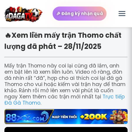
🎉 Đăng ký nhận quà
🔥Xem liền mấy trận Thomo chất
lượng đã phát – 28/11/2025
Mấy trận Thomo này coi lại cũng đã lắm, anh
em bật lên là xem liền luôn. Video rõ ràng, đòn
đá nhìn rất “đã”, hợp cho ai thích coi lại đá gà
Thomo cho vui hoặc kiếm vài trận hay để tham
khảo. Rảnh rỗi mở lên xem vài phút là cuốn
ngay Xem thêm các trận mới nhất tại
Trực tiếp
Đá Gà Thomo
.