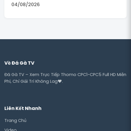
04/08/2026
Về Đá Gà TV
Đá Gà TV – Xem Trực Tiếp Thomo CPC1-CPC5 Full HD Miễn
Phí, Chỉ Giải Trí Không Lag❤️.
Liên Kết Nhanh
Trang Chủ
Video