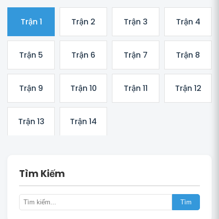
Trận 1
Trận 2
Trận 3
Trận 4
Trận 5
Trận 6
Trận 7
Trận 8
Trận 9
Trận 10
Trận 11
Trận 12
Trận 13
Trận 14
Tìm Kiếm
Tìm