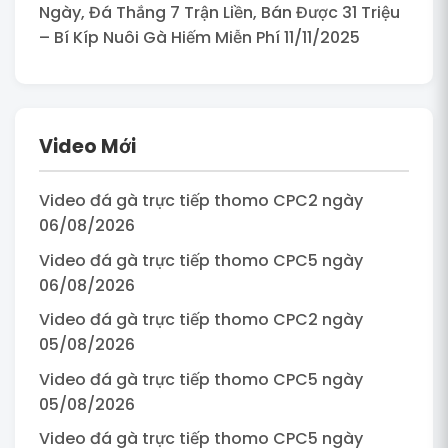
Ngày, Đá Thắng 7 Trận Liền, Bán Được 31 Triệu
– Bí Kíp Nuôi Gà Hiếm Miễn Phí 11/11/2025
Video Mới
Video đá gà trực tiếp thomo CPC2 ngày
06/08/2026
Video đá gà trực tiếp thomo CPC5 ngày
06/08/2026
Video đá gà trực tiếp thomo CPC2 ngày
05/08/2026
Video đá gà trực tiếp thomo CPC5 ngày
05/08/2026
Video đá gà trực tiếp thomo CPC5 ngày