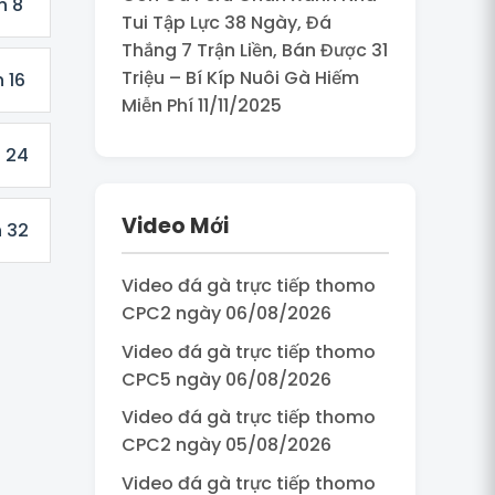
n 8
Tui Tập Lực 38 Ngày, Đá
Thắng 7 Trận Liền, Bán Được 31
Triệu – Bí Kíp Nuôi Gà Hiếm
 16
Miễn Phí 11/11/2025
n 24
Video Mới
n 32
Video đá gà trực tiếp thomo
CPC2 ngày 06/08/2026
Video đá gà trực tiếp thomo
CPC5 ngày 06/08/2026
Video đá gà trực tiếp thomo
CPC2 ngày 05/08/2026
Video đá gà trực tiếp thomo