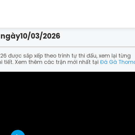
 ngày10/03/2026
 được sắp xếp theo trình tự thi đấu, xem lại từng
 tiết. Xem thêm các trận mới nhất tại
Đá Gà Thom