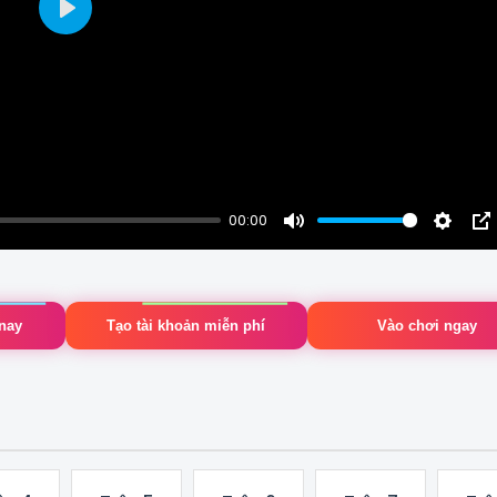
Play
00:00
Mute
Settin
P
nay
Tạo tài khoản miễn phí
Vào chơi ngay