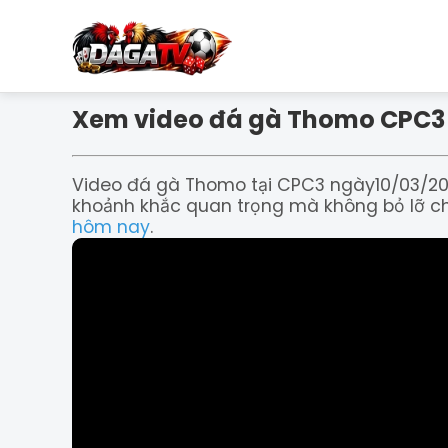
Xem video đá gà Thomo CPC3
Video đá gà Thomo tại CPC3 ngày10/03/2026
khoảnh khắc quan trọng mà không bỏ lỡ chi
hôm nay
.