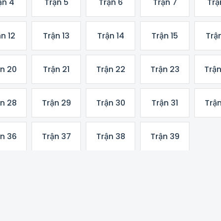
ận 4
Trận 5
Trận 6
Trận 7
Trậ
ận 12
Trận 13
Trận 14
Trận 15
Trận
n 20
Trận 21
Trận 22
Trận 23
Trậ
n 28
Trận 29
Trận 30
Trận 31
Trậ
n 36
Trận 37
Trận 38
Trận 39