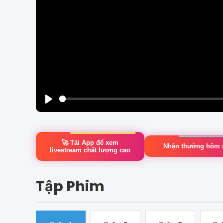
Play
🚀 Tải App để xem
Nhận thưởng hôm 
livestream chất lượng cao
Tập Phim